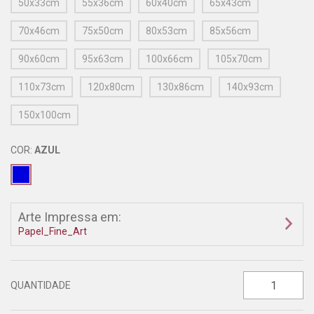
50x33cm
55x36cm
60x40cm
65x43cm
70x46cm
75x50cm
80x53cm
85x56cm
90x60cm
95x63cm
100x66cm
105x70cm
110x73cm
120x80cm
130x86cm
140x93cm
150x100cm
COR:
AZUL
Arte Impressa em:
Papel_Fine_Art
QUANTIDADE