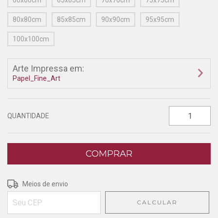
60x60cm
65x65cm
70x70cm
75x75cm
80x80cm
85x85cm
90x90cm
95x95cm
100x100cm
Arte Impressa em:
Papel_Fine_Art
QUANTIDADE
Entregas para o CEP:
ALTERAR CEP
Meios de envio
CALCULAR