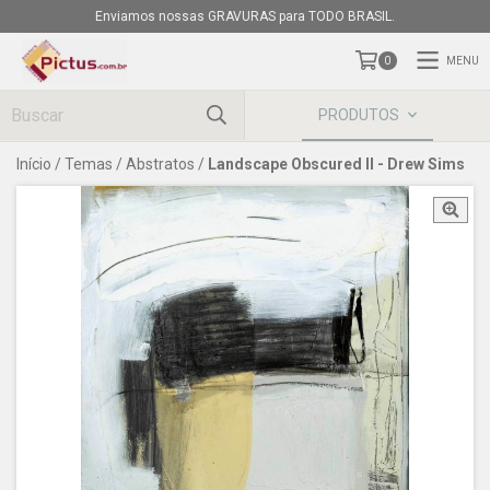
Enviamos nossas GRAVURAS para TODO BRASIL.
MENU
0
PRODUTOS
Início
/
Temas
/
Abstratos
/
Landscape Obscured II - Drew Sims