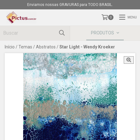
Enviamos nossas GRAVURAS para TODO BRASIL.
MENU
0
PRODUTOS
Início
/
Temas
/
Abstratos
/
Star Light - Wendy Kroeker