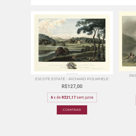
 - W.H.
PAS
ESCOTE ESTATE - RICHARD POLWHELE
R$127,00
6
x de
R$21,17
sem juros
ros
COMPRAR