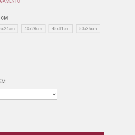
PAGAMENTO
1CM
5x24cm
40x28cm
45x31cm
50x35cm
EM: