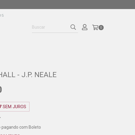
OS
0
ALL - J.P. NEALE
0
7
SEM JUROS
o
pagando com Boleto