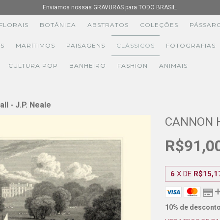
Enviamos nossas GRAVURAS para TODO BRASIL.
FLORAIS
BOTÂNICA
ABSTRATOS
COLEÇÕES
PÁSSAR
S
MARÍTIMOS
PAISAGENS
CLÁSSICOS
FOTOGRAFIAS
CULTURA POP
BANHEIRO
FASHION
ANIMAIS
ll - J.P. Neale
CANNON H
R$91,0
6
X DE
R$15,1
10% de descont