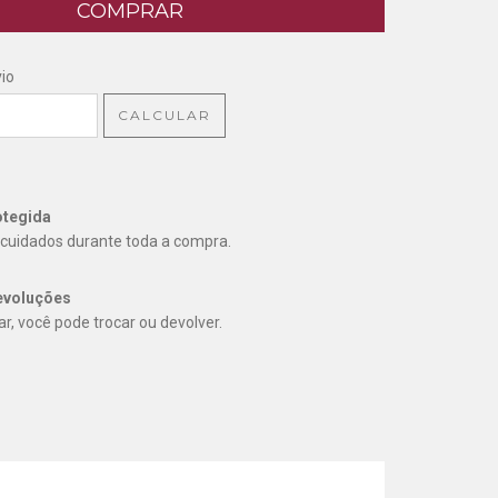
CEP:
ALTERAR CEP
io
CALCULAR
tegida
cuidados durante toda a compra.
evoluções
r, você pode trocar ou devolver.