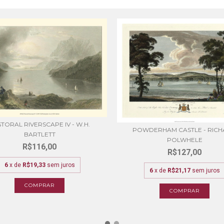
TORAL RIVERSCAPE IV - W.H.
POWDERHAM CASTLE - RIC
BARTLETT
POLWHELE
R$116,00
R$127,00
6
x de
R$19,33
sem juros
6
x de
R$21,17
sem juros
COMPRAR
COMPRAR