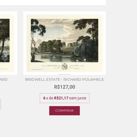
PASTORAL R
HARD
BIRDWELL ESTATE - RICHARD POLWHELE
R$127,00
6
x
6
x de
R$21,17
sem juros
COMPRAR