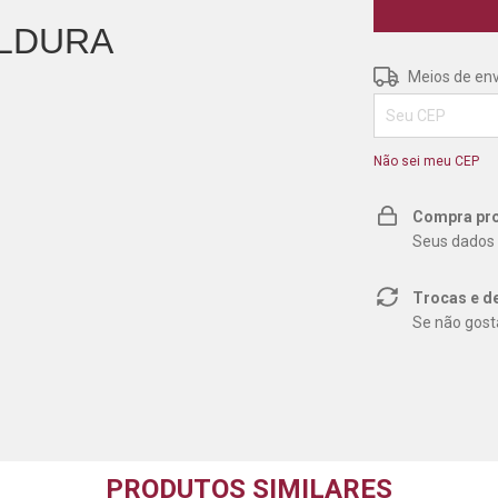
LDURA
Entregas para o 
Meios de env
Não sei meu CEP
Compra pro
Seus dados 
Trocas e d
Se não gosta
PRODUTOS SIMILARES