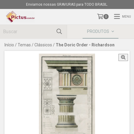
Enviamos nossas GRAVURAS para TODO BRASIL.
MENU
0
PRODUTOS
Início
/
Temas
/
Clássicos
/
The Doric Order - Richardson