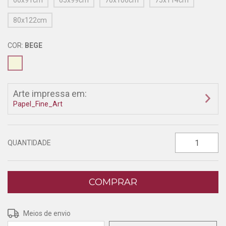
60x91cm
65x99cm
70x106cm
75x114cm
80x122cm
COR:
BEGE
Arte impressa em:
Papel_Fine_Art
QUANTIDADE
Entregas para o CEP:
ALTERAR CEP
Meios de envio