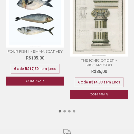
FOUR FISH II - EMMA SCARVEY
R$105,00
THE IONIC ORDER -
RICHARDSON
6
x de
R$17,50
sem juros
R$86,00
COMPRAR
6
x de
R$14,33
sem juros
COMPRAR