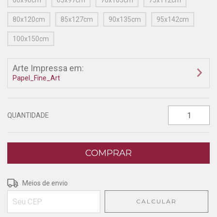
60x90cm
65x97cm
70x105cm
75x112cm
80x120cm
85x127cm
90x135cm
95x142cm
100x150cm
Arte Impressa em:
Papel_Fine_Art
QUANTIDADE
Entregas para o CEP:
ALTERAR CEP
Meios de envio
CALCULAR