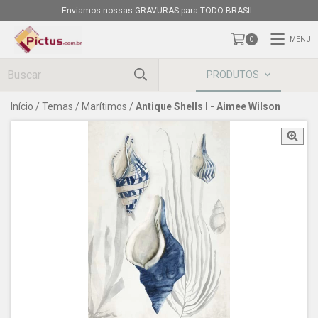
Enviamos nossas GRAVURAS para TODO BRASIL.
MENU
0
PRODUTOS
Início
/
Temas
/
Marítimos
/
Antique Shells I - Aimee Wilson