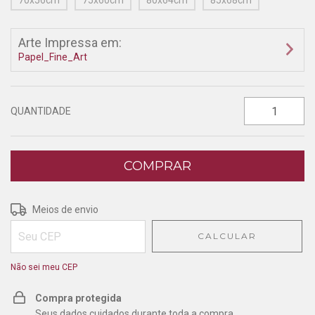
70x56cm
75x60cm
80x64cm
85x68cm
Arte Impressa em:
Papel_Fine_Art
QUANTIDADE
Entregas para o CEP:
ALTERAR CEP
Meios de envio
CALCULAR
Não sei meu CEP
Compra protegida
Seus dados cuidados durante toda a compra.