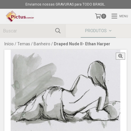
Enviamos nossas GRAVURAS para TODO BRASIL.
MENU
0
PRODUTOS
Início
/
Temas
/
Banheiro
/
Draped Nude II- Ethan Harper