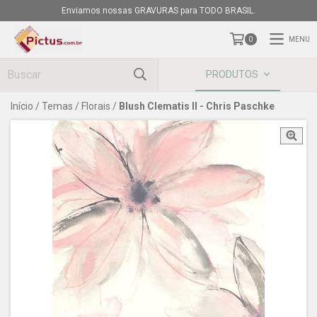
Enviamos nossas GRAVURAS para TODO BRASIL.
MENU
0
PRODUTOS
Início
/
Temas
/
Florais
/
Blush Clematis II - Chris Paschke