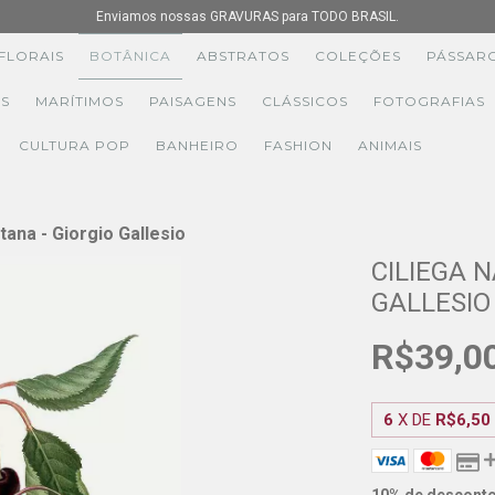
Enviamos nossas GRAVURAS para TODO BRASIL.
FLORAIS
BOTÂNICA
ABSTRATOS
COLEÇÕES
PÁSSAR
S
MARÍTIMOS
PAISAGENS
CLÁSSICOS
FOTOGRAFIAS
CULTURA POP
BANHEIRO
FASHION
ANIMAIS
tana - Giorgio Gallesio
CILIEGA 
GALLESIO
R$39,0
6
X DE
R$6,50