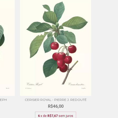
SEPH
CERISIER ROYAL - PIERRE J. REDOUTÉ
NOISETI
R$46,00
6
x de
R$7,67
sem juros