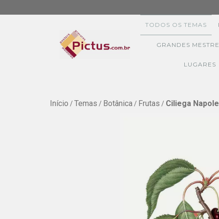
TODOS OS TEMAS
GRANDES MESTRE
LUGARES
Início
Temas
Botânica
Frutas
Ciliega Napole
/
/
/
/