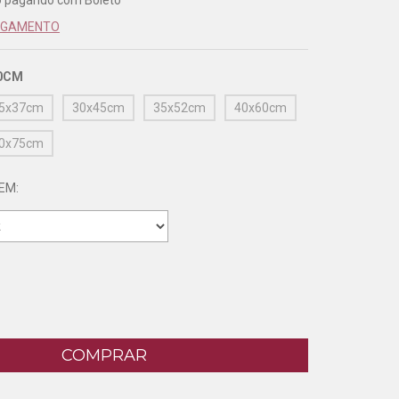
o
pagando com Boleto
PAGAMENTO
0CM
5x37cm
30x45cm
35x52cm
40x60cm
0x75cm
EM: