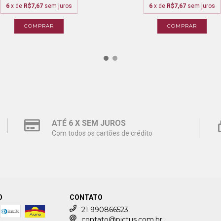
6
x de
R$7,67
sem juros
6
x de
R$7,67
sem juros
COMPRAR
COMPRAR
ATÉ 6 X SEM JUROS
Com todos os cartões de crédito
O
CONTATO
21 990866523
contato@pictus.com.br