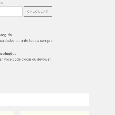
CEP:
ALTERAR CEP
io
CALCULAR
tegida
cuidados durante toda a compra.
evoluções
r, você pode trocar ou devolver.