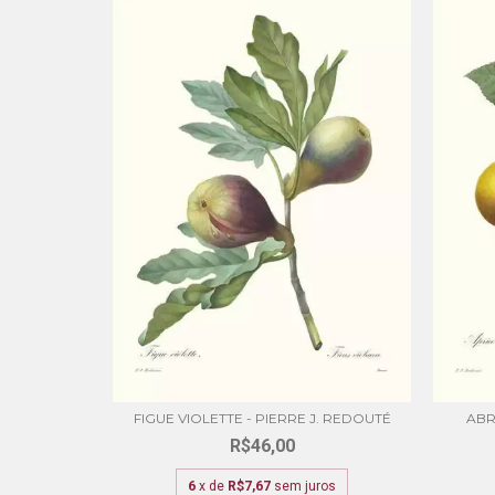
REDOUTÉ
FIGUE VIOLETTE - PIERRE J. REDOUTÉ
ABR
R$46,00
ros
6
x de
R$7,67
sem juros