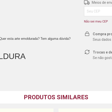
Entregas para o 
Meios de env
Não sei meu CEP
Compra pro
?Quer esta arte emoldurada? Tem alguma dúvida?
Seus dados 
Trocas e d
LDURA
Se não gosta
PRODUTOS SIMILARES