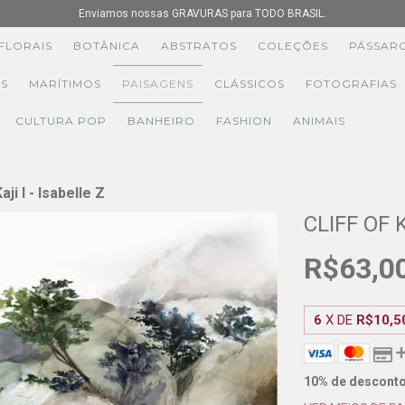
Enviamos nossas GRAVURAS para TODO BRASIL.
FLORAIS
BOTÂNICA
ABSTRATOS
COLEÇÕES
PÁSSAR
S
MARÍTIMOS
PAISAGENS
CLÁSSICOS
FOTOGRAFIAS
CULTURA POP
BANHEIRO
FASHION
ANIMAIS
aji I - Isabelle Z
CLIFF OF K
R$63,0
6
X DE
R$10,5
10% de descont