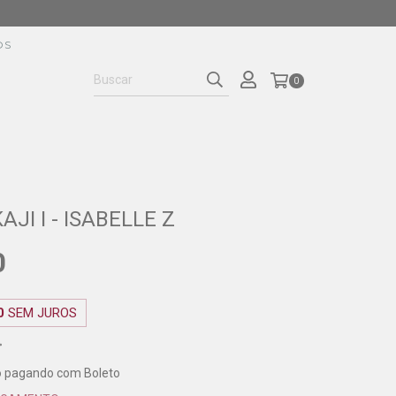
OS
0
AJI I - ISABELLE Z
0
0
SEM JUROS
o
pagando com Boleto