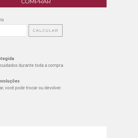
CEP:
ALTERAR CEP
io
CALCULAR
tegida
cuidados durante toda a compra.
evoluções
r, você pode trocar ou devolver.