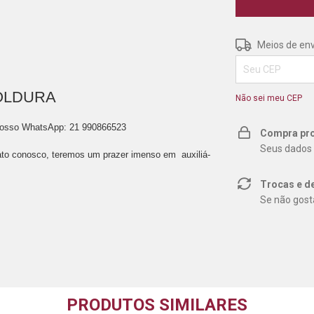
Entregas para o 
Meios de env
OLDURA
Não sei meu CEP
nosso WhatsApp: 21 990866523
Compra pro
Seus dados 
to conosco, teremos um prazer imenso em auxiliá-
Trocas e d
Se não gosta
PRODUTOS SIMILARES