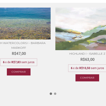
H WATERCOLORS I - BARBARA
MARKOFF
R$47,00
HIGHLAND I - ISABELLE Z
R$63,00
6
x de
R$7,83
sem juros
6
x de
R$10,50
sem juros
COMPRAR
COMPRAR