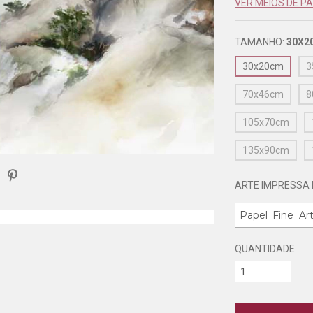
VER MEIOS DE 
TAMANHO:
30X2
30x20cm
3
70x46cm
8
105x70cm
135x90cm
ARTE IMPRESSA 
QUANTIDADE