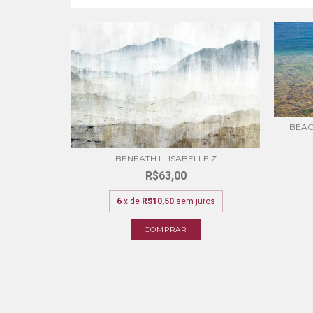
BEAC
Y - 1X
BENEATH I - ISABELLE Z
R$63,00
ros
6
x de
R$10,50
sem juros
COMPRAR