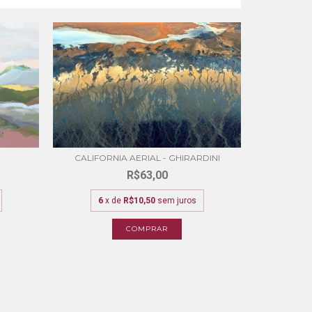
WILDFLOWE
CALIFORNIA AERIAL - GHIRARDINI
R$63,00
6
x de
R$10,50
sem juros
6
x
COMPRAR