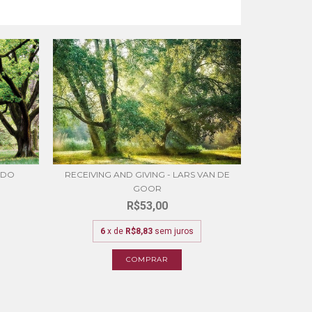
ADO
RECEIVING AND GIVING - LARS VAN DE
TROPICAL
GOOR
R$53,00
6
6
x de
R$8,83
sem juros
COMPRAR