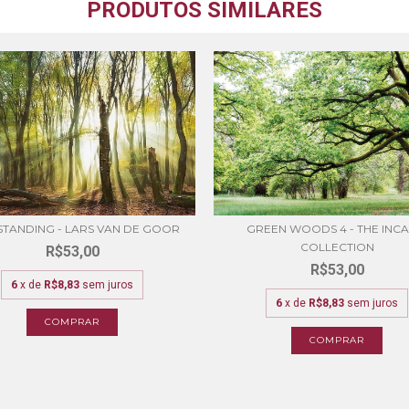
PRODUTOS SIMILARES
 STANDING - LARS VAN DE GOOR
GREEN WOODS 4 - THE INC
COLLECTION
R$53,00
R$53,00
6
x de
R$8,83
sem juros
6
x de
R$8,83
sem juros
COMPRAR
COMPRAR