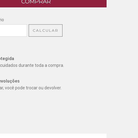
CEP:
ALTERAR CEP
io
CALCULAR
tegida
cuidados durante toda a compra.
evoluções
r, você pode trocar ou devolver.