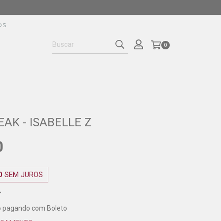
OS
0
AK - ISABELLE Z
0
0
SEM JUROS
o
pagando com Boleto