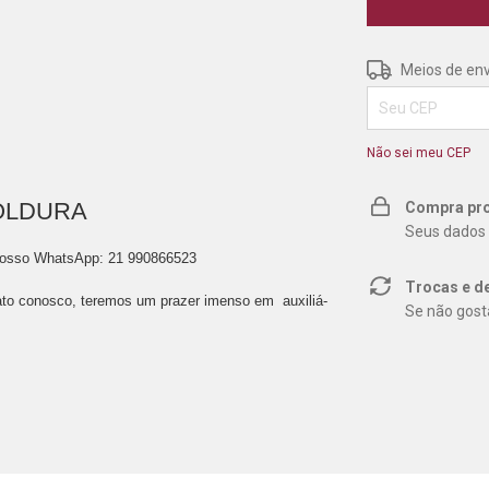
Entregas para o 
Meios de env
Não sei meu CEP
OLDURA
Compra pro
Seus dados 
nosso WhatsApp: 21 990866523
Trocas e d
to conosco, teremos um prazer imenso em auxiliá-
Se não gosta