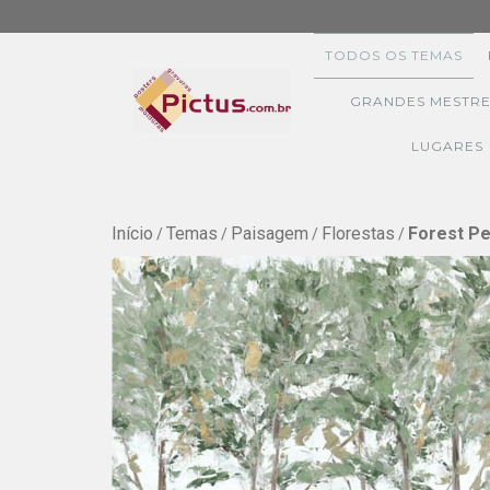
TODOS OS TEMAS
GRANDES MESTRE
LUGARES
Início
Temas
Paisagem
Florestas
Forest Pe
/
/
/
/