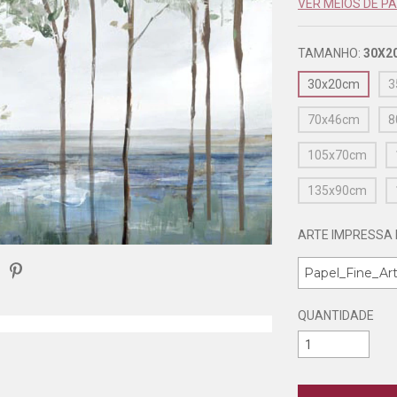
VER MEIOS DE 
TAMANHO:
30X2
30x20cm
3
70x46cm
8
105x70cm
135x90cm
ARTE IMPRESSA 
QUANTIDADE