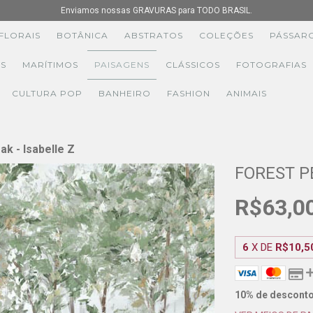
Enviamos nossas GRAVURAS para TODO BRASIL.
FLORAIS
BOTÂNICA
ABSTRATOS
COLEÇÕES
PÁSSAR
S
MARÍTIMOS
PAISAGENS
CLÁSSICOS
FOTOGRAFIAS
CULTURA POP
BANHEIRO
FASHION
ANIMAIS
ak - Isabelle Z
FOREST PE
R$63,0
6
X DE
R$10,5
10% de descont