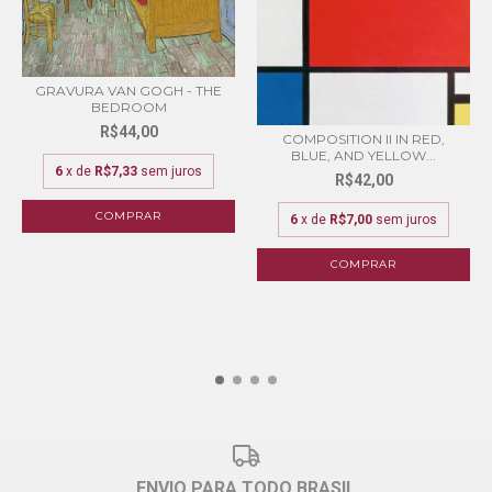
GRAVURA VAN GOGH - THE
BEDROOM
R$44,00
COMPOSITION II IN RED,
BLUE, AND YELLOW...
6
x de
R$7,33
sem juros
R$42,00
COMPRAR
6
x de
R$7,00
sem juros
COMPRAR
ENVIO PARA TODO BRASIL