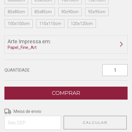
60x60cm
65x65cm
70x70cm
75x75cm
80x80cm
85x85cm
90x90cm
95x95cm
100x100cm
110x110cm
120x120cm
Arte Impressa em:
Papel_Fine_Art
QUANTIDADE
Entregas para o CEP:
ALTERAR CEP
Meios de envio
CALCULAR