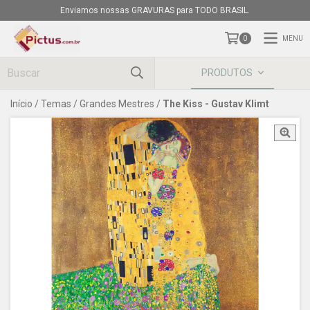
Enviamos nossas GRAVURAS para TODO BRASIL.
MENU
0
PRODUTOS
Início
/
Temas
/
Grandes Mestres
/
The Kiss - Gustav Klimt