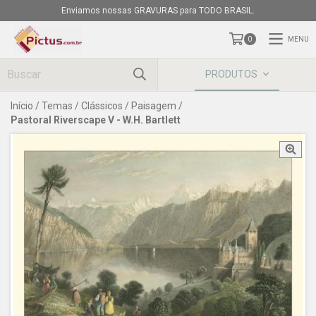
Enviamos nossas GRAVURAS para TODO BRASIL.
MENU
0
PRODUTOS
Início
/
Temas
/
Clássicos
/
Paisagem
/
Pastoral Riverscape V - W.H. Bartlett