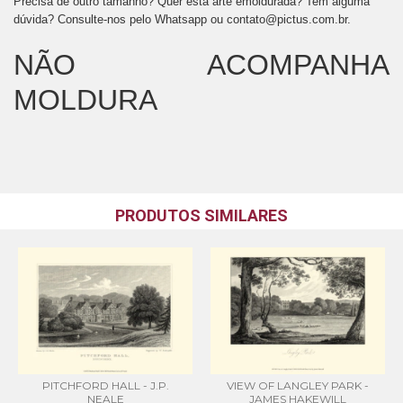
Precisa de outro tamanho? Quer esta arte emoldurada? Tem alguma
dúvida? Consulte-nos pelo Whatsapp ou
contato@pictus.com.br
.
NÃO ACOMPANHA
MOLDURA
PRODUTOS SIMILARES
PITCHFORD HALL - J.P.
VIEW OF LANGLEY PARK -
NEALE
JAMES HAKEWILL